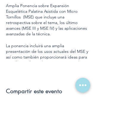
Amplia Ponencia sobre Expansión
Esquelética Palatina Asistida con Micro
Tornillos (MSE) que incluye una
retrospectiva sobre el tema, los último
avances (MSE III y MSE IV) y las aplicaciones
avanzadas de la técnica.
La ponencia incluirá una amplia
presentación de los usos actuales del MSE y
así como también proporcionará ideas para
aquellos profesionales que quieran realizar
aplicaciones más avanzadas del MSE
Inversión $4,500
Compartir este evento
Incluye: Congreso de 1 día, comida y
brindis
Compra tus entradas aquí
Política de privacidad