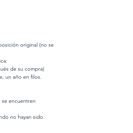
sición original (no se
ica:
spués de su compra)
e, un año en filos.
e se encuentren
ando no hayan sido