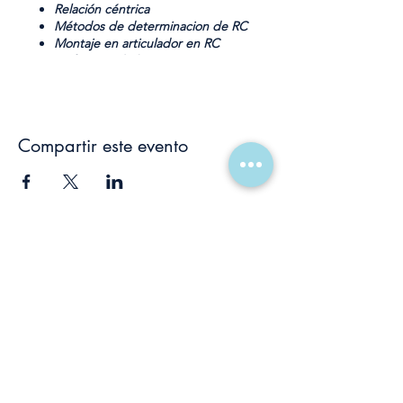
Relación céntrica
Métodos de determinacion de RC
Montaje en articulador en RC
Disfunción de la ATM
Trismus de los músculos de la
masticación
Auscultación de la ATM
Compartir este evento
¡Inscríbete!
Política de privacidad
Política de garantía
Política de envío
Políticas de venta