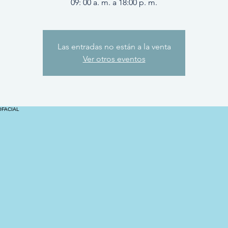
09: 00 a. m. a 18:00 p. m.
Las entradas no están a la venta
Ver otros eventos