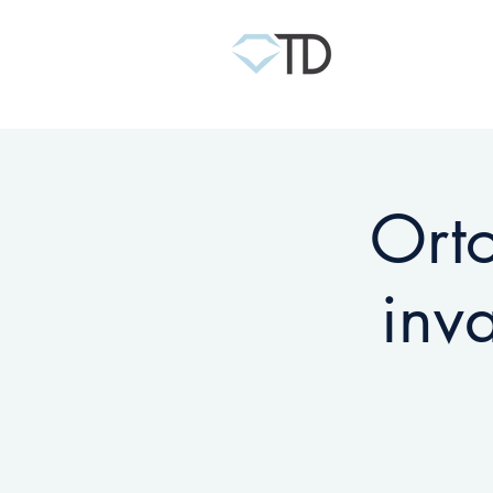
Ort
inv