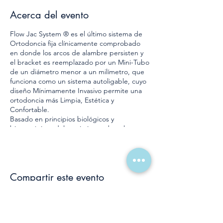
Acerca del evento
Flow Jac System ® es el último sistema de
Ortodoncia fija clínicamente comprobado
en donde los arcos de alambre persisten y
el bracket es reemplazado por un Mini-Tubo
de un diámetro menor a un milímetro, que
funciona como un sistema autoligable, cuyo
diseño Mínimamente Invasivo permite una
ortodoncia más Limpia, Estética y
Confortable.
Basado en principios biológicos y
biomecánicos del movimiento dental con
fuerzas leves y secuenciales más saludables
para el tejido óseo, garantiza al paciente
altos estándares de confort mientras se
corrige la posición de los dientes durante el
Compartir este evento
tratamiento.