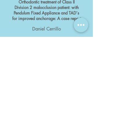
Orthodontic treatment of Class II
Division 2 malocclusion patient: with
Pendulum Fixed Appliance and TAD´s
for improved anchorage: A case report
Daniel Cerrillo
Leer artículo