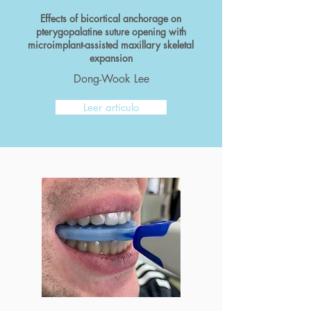
Effects of bicortical anchorage on
pterygopalatine suture opening with
microimplant-assisted maxillary skeletal
expansion
Dong-Wook Lee
Leer artículo