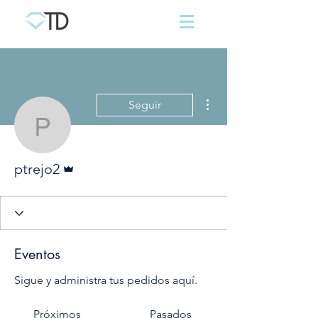
Más acciones
Seguir
ptrejo2
Administrador
ptrejo2
Eventos
Sigue y administra tus pedidos aquí.
Próximos
Pasados