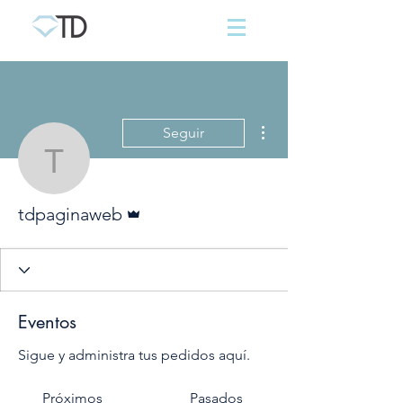
Más acciones
Seguir
tdpaginaweb
Administrador
tdpaginaweb
Eventos
Sigue y administra tus pedidos aquí.
Próximos
Pasados